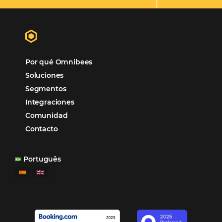
Omnibees
“
Esto facilita mucho la operación del día a día,
organizando todos los procesos y campañas de
Otro beneficio es la facilidad de uso por p
promoción.
los equipos de Contenido, Rendimiento, CRM y Ventas. Y
tercer beneficio es la posibilidad de realizar campañas 
múltiples canales”.
Hamilton Mattos – Representante de la agencia H
Ipojuca, PE / Brazil
Ver casos de éxito