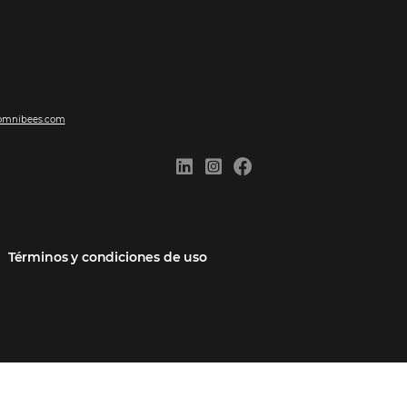
ones
Comunidad
Contacto
cios
Omnibees Academy
Hable con nosotros
 socio
Blog
Quejarse aquí
Casos de Éxito
Carreras