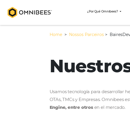
¿Por Qué Omni
Home
>
Nossos Parceiros
>
Nuestr
Usamos tecnología para desar
OTAs, TMCs y Empresas. Omni
Engine, entre otros
en el m