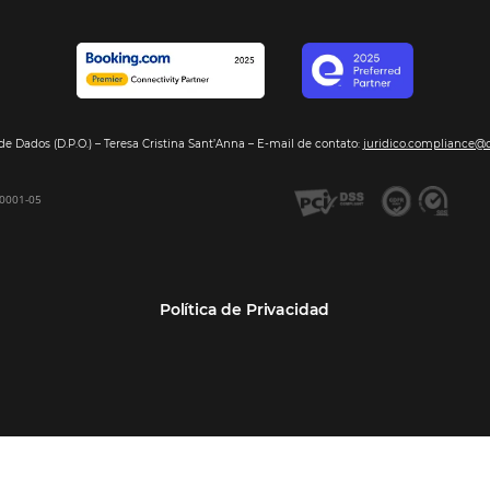
Segmentos
Integraci
Bee2Pay –Pago Seguro
Hoteles
Nuestros so
GDS Sabre, Amadeus
Cadenas Hoteleras
Sea nuestro
Bee Price –Yield Manager
Resorts y Spas
BeeCorp –Extranet
Posadas
BeeCorp –Inteligencia de
Operadores turísticos
Datos
Empresas
BeeCorp –Operadora y
Agencia Corporativa TMCs
Agencia
Agencias de viajes