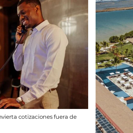
ad
Omnibees
 sigue las novedades y conoce los testimonios de nuest