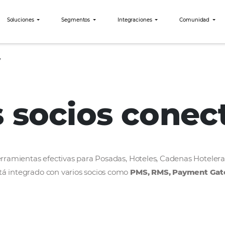
bees?
Soluciones
Segmentos
Integraciones
BairesDev
os socios c
rollar herramientas efectivas para Posadas, Hoteles
bees está integrado con varios socios como
PMS, R
ercado.