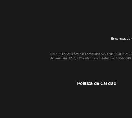
Por qué Omnibees
Soluciones
Sobre Omnibees
Gestor de Canales
Omnibees en numeros
Motor de reservas
Nuestros socios
Central de Reservas
Nuestra Equipo
Sitio Web Responsivo
Casos de Éxito
Bee2Bee–TMC y
(RGPC) – Portugal
Empresas
Bee2Bee–HotéisNet
Inteligencia de Datos