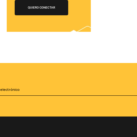
¡Conéctese con
cientos de Tour
Operadores!
Crea paquetes y tarifas
iones
aumentando tu
distribución a +500
Operadores, de forma
zará a
centralizada
les mejoras
sis de la
QUIERO CONECTAR