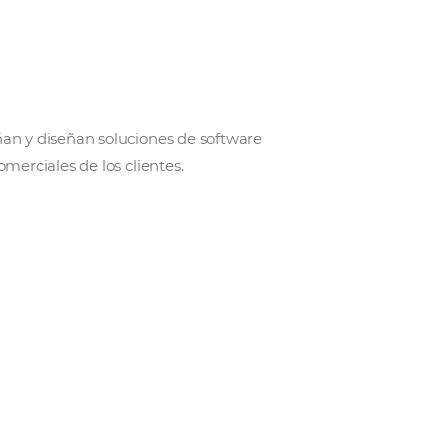
gía Nearshore. Diseñan y diseñan soluciones de softw
con los desafíos comerciales de los clientes.