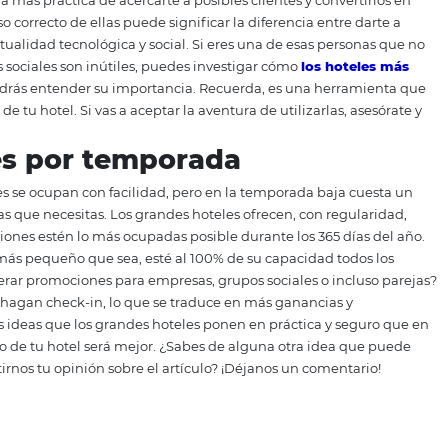
hotel;
nes de forma online;
ecisiones basadas en datos.
o no se debe ver como un gasto, sino como una inversión qu
meses, los ingresos de tu hotel se vean aumentados de gra
as redes sociales
n la manera más práctica de acercarte a posibles clientes y
cer un uso correcto de ellas puede significar la diferencia
 de la actualidad tecnológica y social. Si eres una de esa
e las redes sociales son inútiles, puedes investigar cómo
l
an
y así podrás entender su importancia. Recuerda, es un
la esencia de tu hotel. Si vas a aceptar la aventura de utiliz
e.
ciones por temporada