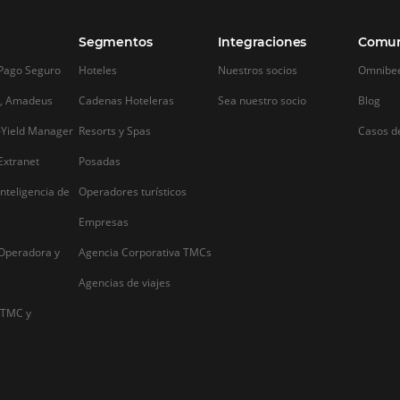
gran cantidad de 
Internet ha cambiado la forma en que
los cuales los ge
.
los viajeros planean sus vacaciones. Con
empresas del sec
miles de hoteles a solo un clic de
medir el desempe
distancia, se hizo más fácil evaluar la
De esta forma, lo
estructura, la calidad y tomar una
diseñar estrategia
decisión en minutos. Es por eso…
Alternative: