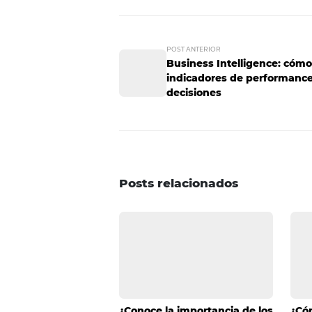
Durante la temporada alta tus h
poco más que tu hotel genere la
promociones que facilitan que s
Seguro te preocupas porque tu h
meses del año. Entonces, ¿por q
De esta forma ayudas a que más
posicionamiento para tu hotel. 
pocos meses podrás ver que el r
hacer mejorar a tu hotel o quier
POST ANTERIOR
Business Intelligen