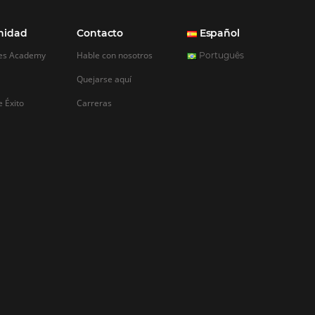
indicadores mediante
rentes y dueños de
tor de hoteles pueden
ño de sus empresas.
s gerentes pueden
s…
REGISTRO