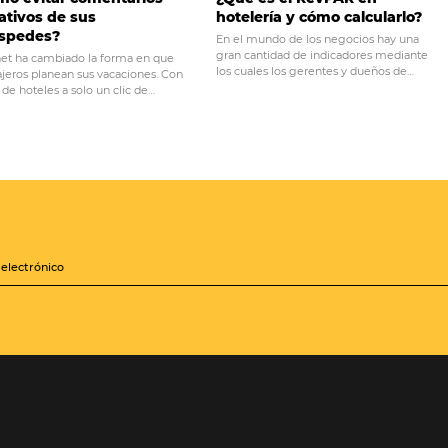
rformance y tomar mejores
saber sobre B
Intel
os
¿Cómo evitar comentarios
¿Qué es el R
negativos de sus
hotelería y c
huéspedes?
En el mundo de l