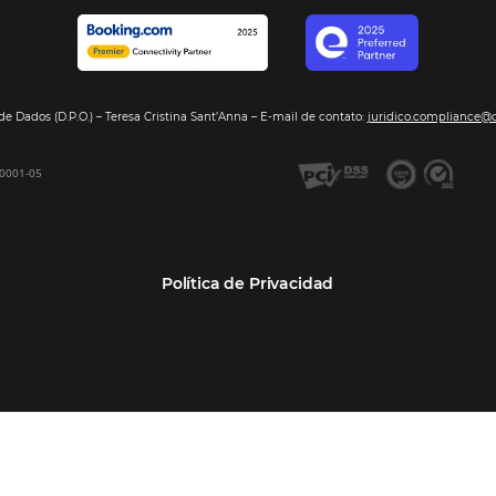
Segmentos
Integraci
Bee2Pay –Pago Seguro
Hoteles
Nuestros so
GDS Sabre, Amadeus
Cadenas Hoteleras
Sea nuestro
Bee Price –Yield Manager
Resorts y Spas
BeeCorp –Extranet
Posadas
BeeCorp –Inteligencia de
Operadores turísticos
Datos
Empresas
BeeCorp –Operadora y
Agencia Corporativa TMCs
Agencia
Agencias de viajes
Bee Corp –TMC y