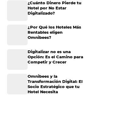
Omnibees anuncia
inversión anual de 80
millones en IA y avanz
su transformación par
ó con un pequeño
convertirse en una
compañía “AI First”
 exitosa que ahora
ero el crecimiento
¿Cuánto Dinero Pierde
Hotel por No Estar
storias como estas
Digitalizado?
 sino también por
s negocios pueden
¿Por Qué los Hoteles 
 aplicarlo en tu
Rentables eligen
Omnibees?
Digitalizar no es una
na de las mejores
Opción: Es el Camino 
s usan esta
Competir y Crecer
: