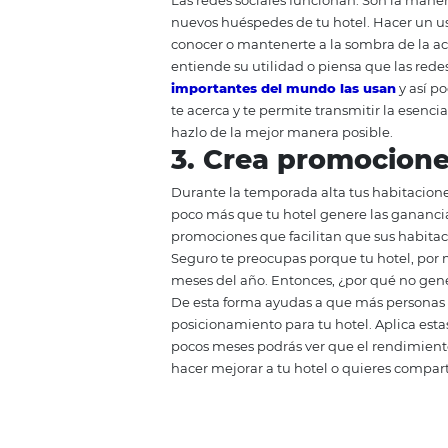
Fidelizar clientes;
Automatizar los procesos del 
Vender y gestionar habitacio
Analizar resultados y tomar d
Adquirir un servicio de este tip
costosa cuando, luego de unos 
2. Aprovecha l
Las redes sociales funcionan. So
nuevos huéspedes de tu hotel. Ha
conocer o mantenerte a la sombra
entiende su utilidad o piensa qu
importantes del mundo las us
te acerca y te permite transmitir 
hazlo de la mejor manera posibl
3. Crea promo