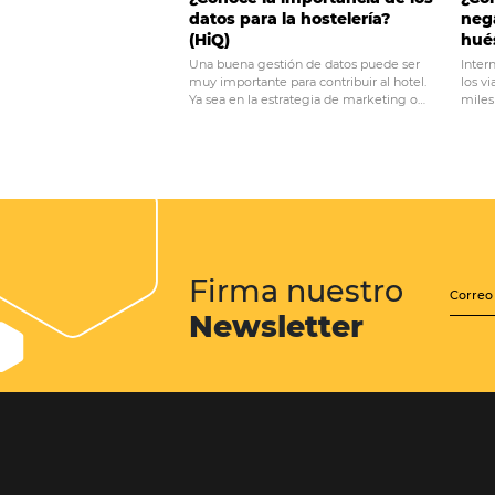
indicadores de pe
decisiones
Posts relacionados
¿Conoce la importancia de l
datos para la hostelería?
(HiQ)