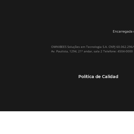
Por qué Omnibees
Soluciones
Sobre Omnibees
Gestor de Canales
Omnibees en numeros
Motor de reservas
Nuestros socios
Central de Reservas
Nuestra Equipo
Sitio Web Responsivo
Casos de Éxito
Bee2Bee–TMC y
(RGPC) – Portugal
Empresas
Bee2Bee–HotéisNet
Inteligencia de Datos
Bee Price–RMS Light