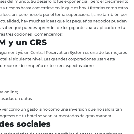
ro
n siendo grandes. La cadena Hilton, por ejemplo, comenz
 ese momento, empezó a gestar una historia que resultó tan
nos 78 países del mundo. Su desarrollo fue exponencial, p
sacrificios y riesgos hasta convertirse en lo que es hoy. Hi
oteles una lección, pero no solo por el tema superacional,
orma, en la actualidad, hay muchas ideas que los pequeño
 Si quieres saber qué puedes aprender de los gigantes para
lo y conocerás tres opciones. ¡Comencemos!
 un CRM y un CRS
onship Management y/o un Central Reservation System es u
ad de tu hotel al siguiente nivel. Las grandes corporacione
ños porque ofrece un desempeño exitoso en aspectos cómo
lidad;