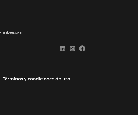
ones
Comunidad
Contacto
cios
Omnibees Academy
Hable con nosotros
 socio
Blog
Quejarse aquí
Casos de Éxito
Carreras