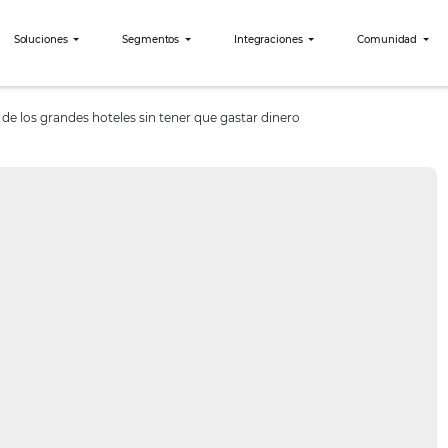
bees?
Soluciones
Segmentos
Integraciones
s aprender de los grandes hoteles sin tener que gastar dinero