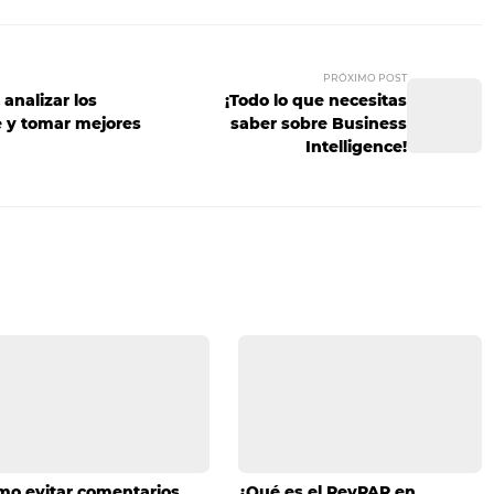
abitaciones se ocupan con facilidad, pero en la temporada
s ganancias que necesitas. Los grandes hoteles ofrecen, co
us habitaciones estén lo más ocupadas posible durante los 
otel, por más pequeño que sea, esté al 100% de su capacid
ué no generar promociones para empresas, grupos sociales
 personas hagan check-in, lo que se traduce en más ganan
Aplica estas ideas que los grandes hoteles ponen en prácti
endimiento de tu hotel será mejor. ¿Sabes de alguna otra
es compartirnos tu opinión sobre el artículo? ¡Déjanos un 
PRÓ
ce: cómo analizar los
¡Todo lo que n