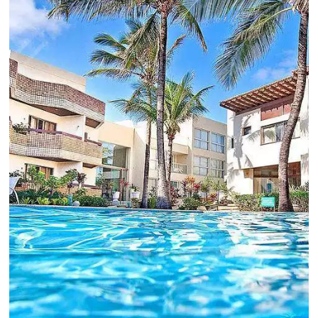
Para tomar decisões assertivas, que tragam
crescimento para o negócio e fazer um bom
Revenue Management é importante que o
hoteleiro possua dados confiáveis e informações
de tendências sobre o setor.
Sigue leyendo