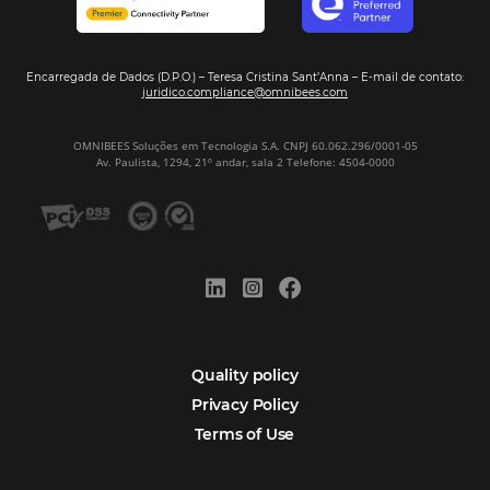
Sign our
Newsletter
Português
Español