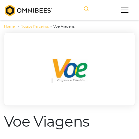
Home
>
Nossos Parceiros
>
Voe Viagens