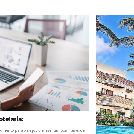
ad
Omnibees
, sigue las novedades y conoce los testimonios de nues