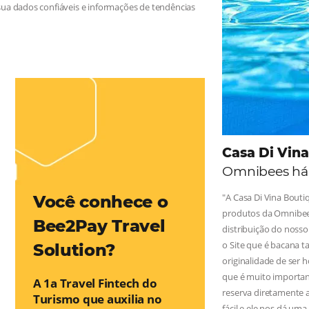
 na Hotelaria:
e tragam crescimento para o negócio e fazer um bom Revenue
leiro possua dados confiáveis e informações de tendências