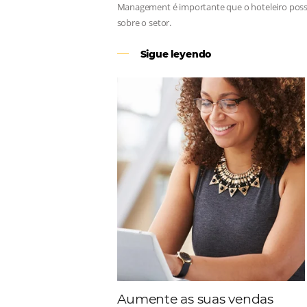
Revenue Management
Para tomar decisões assertivas, qu
Management é importante que o hote
sobre o setor.
Sigue leyendo