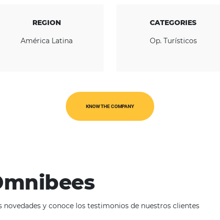
REGION
América Latina
O
KNOW THE COMPANY