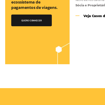
Você conhece o
Bee2Pay Travel
Solution?
A 1a Travel Fintech do
Turismo que auxilia no
as
ecossistema de
e
pagamentos de viagens.
el
QUERO CONHECER
 os