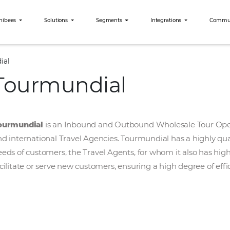
Why Omnibees
Solutions
Segments
Int
Tourmundial
Tourmundial
Tourmundial
is an Inbound and Outbound Who
and international Travel Agencies. Tourmundi
needs of customers, the Travel Agents, for wh
facilitate or serve new customers, ensuring a 