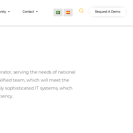
egrations
Community
Contact
lesale Tour Operator, serving the needs of nationa
al has a highly qualified team, which will meet the
om it also has highly sophisticated IT systems, which
high degree of efficiency.