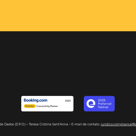
el é o
e com sua
encontrará,