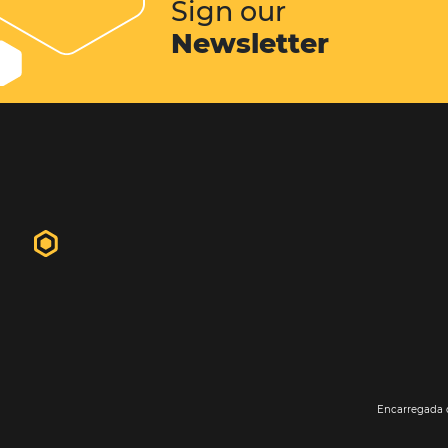
hóspedes. Em geral o website do hot
primeiro contato do futuro hósped
propriedade. É nele que o hóspede 
informações, fotos, vídeos...
Conheça esta solução
Sign our
Newsletter