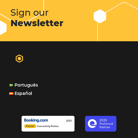
Omnibees há 8 anos
"A Casa Di Vina Boutique Hotel (ex-Mar Brasil Hotel) usa 
produtos da Omnibees: o Channel Manager, fundament
distribuição do nosso inventário por canais nacionais e
internacionais, o Site que é bacana também porque a g
consegue mostrar essa originalidade de ser hotel bouti
também o Motor de Reservas que é muito importante 
muitas vezes as pessoas fazem a reserva diretamente al
Motor de Reservas é rápido, é simples, é fácil e ele nos
resposta bacana." -
Renata Prosérpio - Sócia e Propri
Veja Casos de Éxito