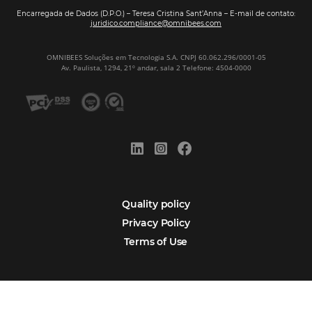
Sign our
Newsletter
Português
Español