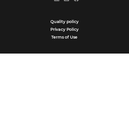
Português
Español
Encarregada de Dados (D.P.O.) – Teresa Cristina Sant’Anna – E-mail de
juridico.compliance@omnibees.com