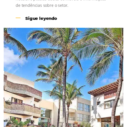
Revenue Management na
Hotelaria:
Para tomar decisões assertivas, que tragam
crescimento para o negócio e fazer um bom
Revenue Management é importante que o
hoteleiro possua dados confiáveis e informações
de tendências sobre o setor.
Sigue leyendo