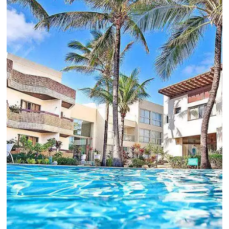
Hotelaria:
Para tomar decisões assertivas, que tragam
crescimento para o negócio e fazer um bom
Revenue Management é importante que o
hoteleiro possua dados confiáveis e informações
de tendências sobre o setor.
Sigue leyendo