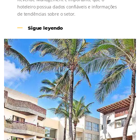
Revenue Management na
Hotelaria:
Para tomar decisões assertivas, que tragam
crescimento para o negócio e fazer um bom
Revenue Management é importante que o
hoteleiro possua dados confiáveis e informações
de tendências sobre o setor.
Sigue leyendo