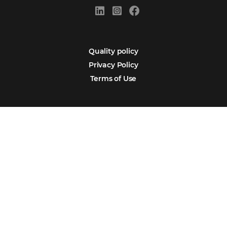
Português
Español
Encarregada de Dados (D.P.O.) – Teresa Cristina Sant’Anna – E-mail de
juridico.compliance@omnibees.com