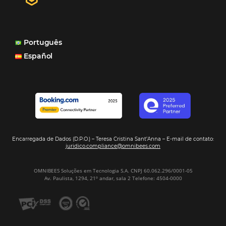
internacionais, o Site que é bacana também porque a g
consegue mostrar essa originalidade de ser hotel bouti
também o Motor de Reservas que é muito importante 
muitas vezes as pessoas fazem a reserva diretamente al
Motor de Reservas é rápido, é simples, é fácil e ele nos
resposta bacana." -
Renata Prosérpio - Sócia e Propri
Veja Casos de Éxito
Sign our
Newsletter