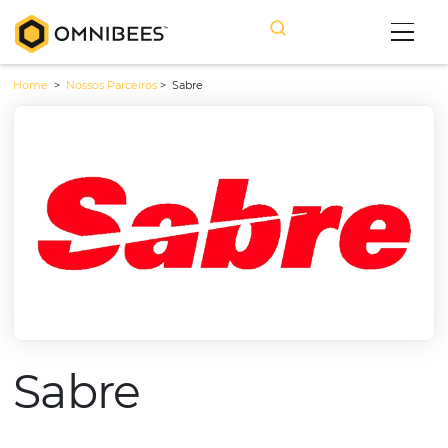
Home
>
Nossos Parceiros
>
Sabre