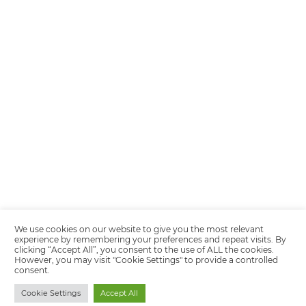
Encarregada de Dados (D.P.O.) – Teresa Cristina Sant’Anna – E-mail de
juridico.compliance@omnibees.com
OMNIBEES Soluções em Tecnologia S.A. CNPJ 60.062.296/0001-0
Av. Paulista, 1294, 21º andar, sala 2 Telefone: 4504-0000
Quality policy
Privacy Policy
Terms of Use