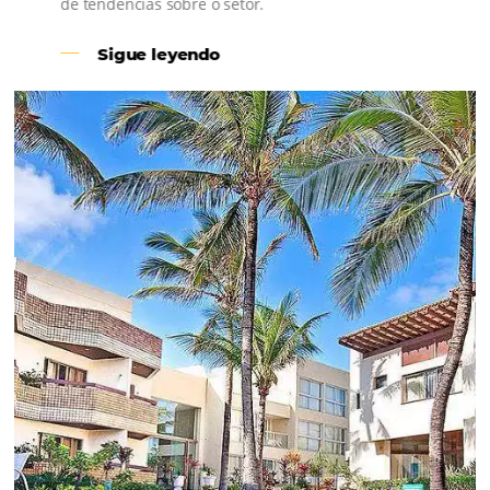
Revenue Management na
Hotelaria:
Para tomar decisões assertivas, que tragam
crescimento para o negócio e fazer um bom
Revenue Management é importante que o
hoteleiro possua dados confiáveis e informações
de tendências sobre o setor.