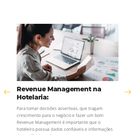
each day.
TALK TO US
Comunidad
Omnibees
¡Consulta nuestros contenidos, sigue las novedad
conoce los testimonios de nuestros clientes