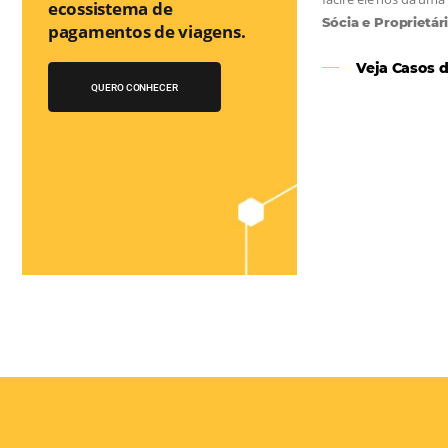
Você conhece o
Bee2Pay Travel
Solution?
A 1a Travel Fintech do
Turismo que auxilia no
as
ecossistema de
e
pagamentos de viagens.
el
QUERO CONHECER
 os