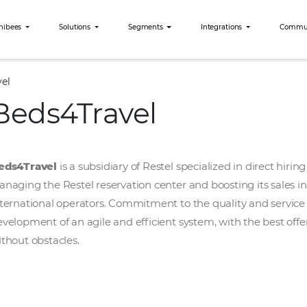
Why Omnibees
Solutions
Segments
Int
Beds4Travel
Beds4Travel
Beds4Travel
is a subsidiary of Restel speciali
Managing the Restel reservation center and boo
international operators. Commitment to the qu
development of an agile and efficient system, 
without obstacles.