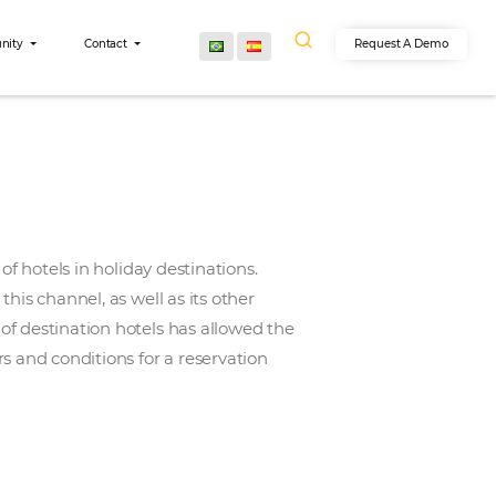
egrations
Community
Contact
zed in direct hiring of hotels in holiday destinations.
sting its sales in this channel, as well as its other
ality and service of destination hotels has allowed 
with the best offers and conditions for a reservation