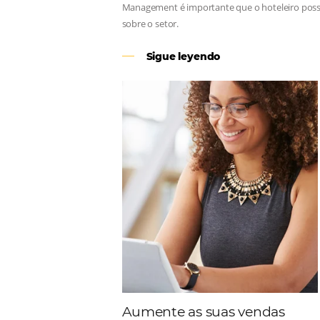
Revenue Management
Para tomar decisões assertivas, qu
Management é importante que o hote
sobre o setor.
Sigue leyendo