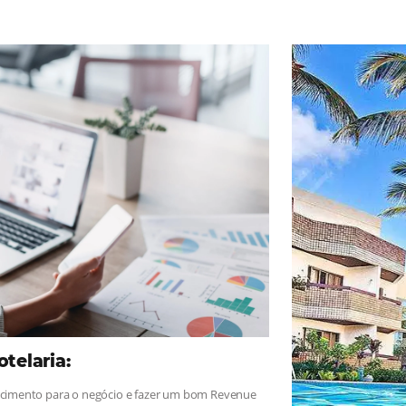
ad
Omnibees
, sigue las novedades y conoce los testimonios de nues