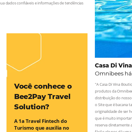
 na Hotelaria:
e tragam crescimento para o negócio e fazer um bom Revenue
leiro possua dados confiáveis e informações de tendências