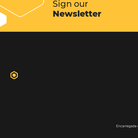
hóspedes. Em geral o website do hot
primeiro contato do futuro hósped
propriedade. É nele que o hóspede 
informações, fotos, vídeos...
Conheça esta solução
Sign our
Newsletter