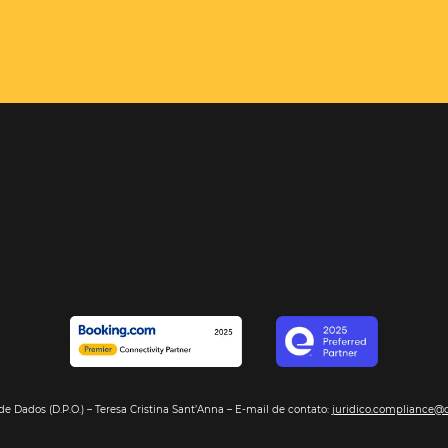
el é o
e com sua
encontrará,