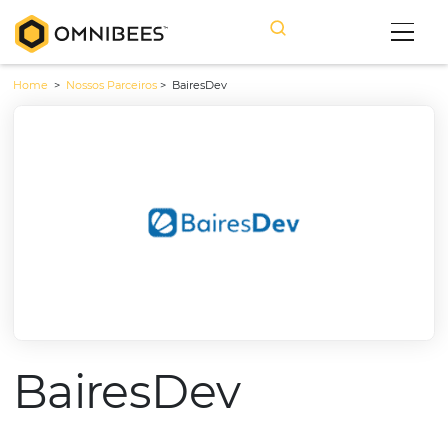
Home
>
Nossos Parceiros
>
BairesDev