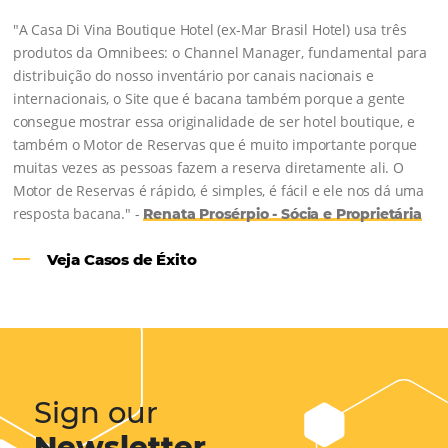
Casa Di Vina Boutique Hotel:
Clie
Omnibees há 8 anos
"A Casa Di Vina Boutique Hotel (ex-Mar Brasil Hotel) usa 