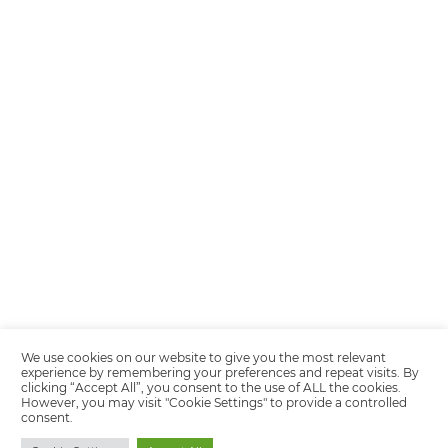
Encarregada de Dados (D.P.O.) – Teresa Cristina Sant’Anna – E-mail de
juridico.compliance@omnibees.com
OMNIBEES Soluções em Tecnologia S.A. CNPJ 60.062.296/0001-0
Av. Paulista, 1294, 21º andar, sala 2 Telefone: 4504-0000
Quality policy
Privacy Policy
Terms of Use