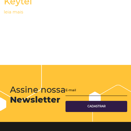
Paraty Tech
leia mais
Keytel
leia mais
Assine nossa