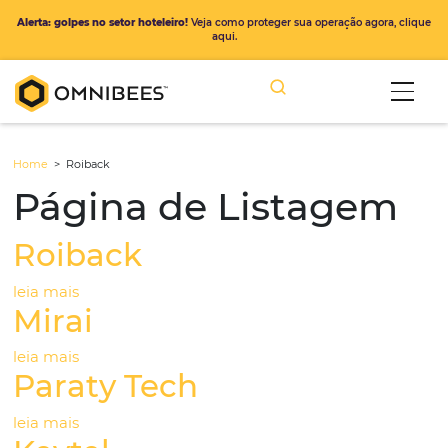
Alerta: golpes no setor hoteleiro!
Veja como proteger sua operação ago
aqui.
Home
>
Roiback
Página de Listage
Roiback
leia mais
Mirai
leia mais