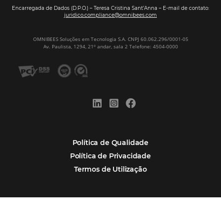
Português
Español
Encarregada de Dados (D.P.O.) – Teresa Cristina Sant’Anna – E-mail de
juridico.compliance@omnibees.com
OMNIBEES Soluções em Tecnologia S.A. CNPJ 60.062.296/0001-0
Av. Paulista, 1294, 21º andar, sala 2 Telefone: 4504-0000