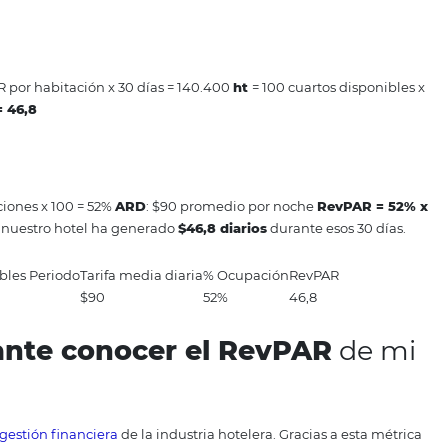
 sobre el total de habitaciones disponibles en un periodo
 un periodo/ Total de Habitaciones)x100
rifa media diaria
.
 con:
ADR = Ingresos por habitaciones / Habitaciones vend
o
y sencillo del cálculo de RevP
odo esto más claro, te compartimos un ejemplo en el que 
Este hotel tiene 100 habitaciones en total con una
tarifa m
 viajeros en 52 de estas.