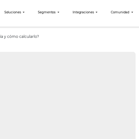
bees?
Soluciones
Segmentos
Integraciones
 en hotelería y cómo calcularlo?