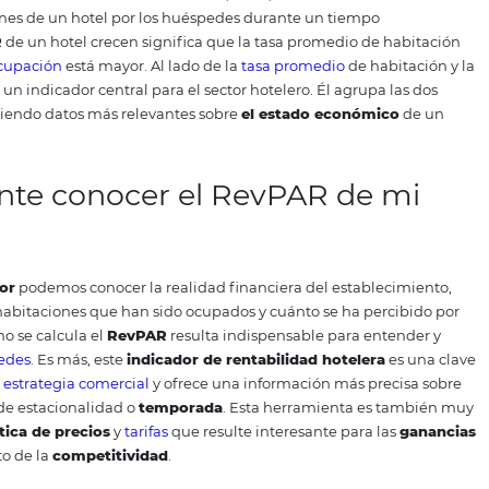
evPAR
?
(RevPAR sigla en inglés) o
Ingresos por habitación dispo
telera
que mide el balance entre la oferta, o sea, el núme
 habitaciones de un hotel por los huéspedes durante un t
del
RevPAR
de un hotel crecen significa que la
tasa promed
ntaje de ocupación
está mayor.
Al lado de la
tasa promedi
l RevPAR es un indicador central para el sector hotelero.
Él 
das, ofreciendo datos más relevantes sobre
el estado ec
portante conocer el RevPAR 