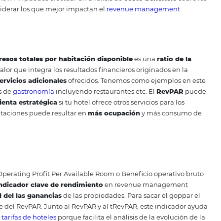
ado en la
gestión financiera
de la industria hotelera.
Graci
tegia comercial
que se utiliza para una temporada está da
mentar
cambios
.
Además, le da al equipo encargado de llev
o de los ingresos
que tendrá el establecimiento en los m
r qué tan lejos o cerca está un hotel de alcanzar las
condi
evPAR, TRevPAR y Goppar:
rentabilidad hotelera
y importante para evaluar el
rendimiento financiero
, pe
nte observado al largo del tiempo.
Es más, al lado de otro
 puede mejorar aún más el análisis del desempeño de tu h