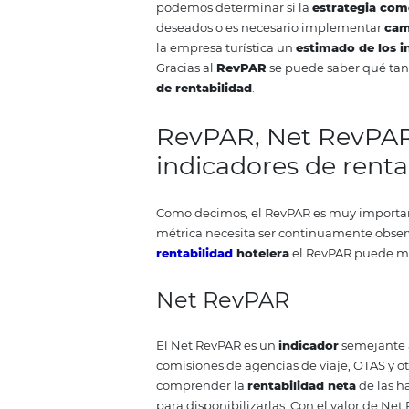
It
= 52 habitaciones ocupadas x 
30 días = 3.000
RevPAR = 140.40
Fórmula 2:
%Ot
: 52 de ocupación / 100 tota
90 = 46,8
Con esto, podemos co
Habitaciones Totales
Habitacion
100
100 x 30
= 3
¿Por qué
es im
hotel?