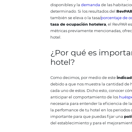
hotelero.
Qué significa
R
El
Revenue Per Available Room
indicadores de rentabilidad ho
disponibles y la
demanda
de las
determinado.
Si los resultados 
también se eleva o la tasa/
porce
tasa de ocupación hotelera
, e
métricas previamente menciona
hotel.
¿Por qué es im
hotel?