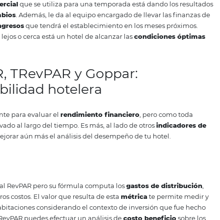
$90 en ADR por habitación x 30 días = 140.400
ht
= 100 cua
0/3.000 = 46,8
l de habitaciones x 100 = 52%
ARD
: $90 promedio por noche
ncluir que nuestro hotel ha generado
$46,8 diarios
durante
es Disponibles Periodo
Tarifa media diaria
% Ocupación
Rev
.000
$90
52%
46,
portante conocer el RevP