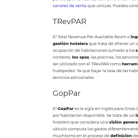
El RevPAR es el
indicador
más us
podemos determinar si la
estra
deseados o es necesario imple
la empresa turística un
estimad
Gracias al
RevPAR
se puede sabe
de rentabilidad
.
RevPAR, Net R
indicadores de 
Como decimos, el RevPAR es mu
métrica necesita ser continuame
rentabilidad
hotelera
el RevPAR
Net RevPAR