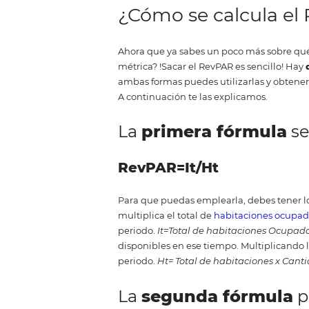
Como decimos, por medio de e
debido a que nos muestra la can
cada uno de estos.
Dicho esto, c
anticipar el comportamiento de
necesaria para entender la efici
la perfomance de tu hotel en lo
importante para que puedas fij
del establecimiento y para el m
¿Cómo se calcu
Ahora que ya sabes un poco más
métrica?
!Sacar el RevPAR es sen
ambas formas puedes utilizarlas
A continuación te las explicamo