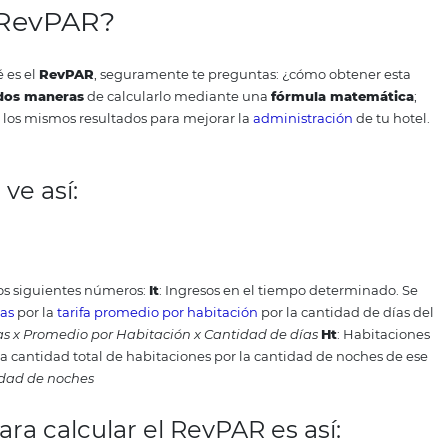
ste
indicador
podemos conocer la realidad financiera del e
tidad de habitaciones que han sido ocupados y cuánto se 
onocer cómo se calcula el
RevPAR
resulta indispensable p
 los
huéspedes
.
Es más, este
indicador de rentabilidad ho
encia de la
estrategia comercial
y ofrece una información m
s periodos de estacionalidad o
temporada
.
Esta herramien
ar una
política de precios
y
tarifas
que resulte interesante 
ejoramiento de la
competitividad
.
la el RevPAR?
 sobre qué es el
RevPAR
, seguramente te preguntas: ¿có
cillo!
Hay
dos maneras
de calcularlo mediante una
fórmu
 y obtener los mismos resultados para mejorar la
administ
s.