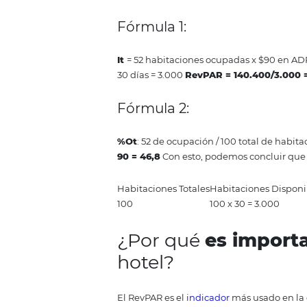
%Ot
: Porcentaje de ocupación
determinado.
%Ot= (Habitaciones Ocupadas en
ADR
:
Average Daily Rate
o
ta
La tarifa media diaria se calcula
Ejemplo práctic
¡Bien! Para que puedas tener t
calcula el RevPAR
de un hotel.
y durante este mes solo ha tenido
Fórmula 1: