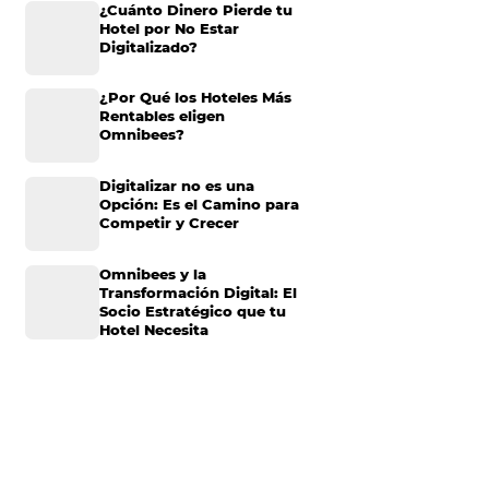
Omnibees anuncia
inversión anual de 80
millones en IA y avanz
su transformación par
convertirse en una
nible
es uno de los
compañía “AI First”
ro de habitaciones
¿Cuánto Dinero Pierde
iempo
Hotel por No Estar
io de habitación
Digitalizado?
o
de habitación y la
agrupa las dos
¿Por Qué los Hoteles 
onómico
de un
Rentables eligen
Omnibees?
de mi
Digitalizar no es una
Opción: Es el Camino 
Competir y Crecer