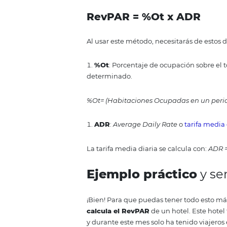
La
primera fórm
RevPAR=It/Ht
Para que puedas emplearla, deb
multiplica el total de
habitacio
periodo.
It=Total de habitacion
disponibles en ese tiempo. Mult
periodo.
Ht= Total de habitacio
La
segunda fórm
RevPAR = %Ot x A
Al usar este método, necesitarás