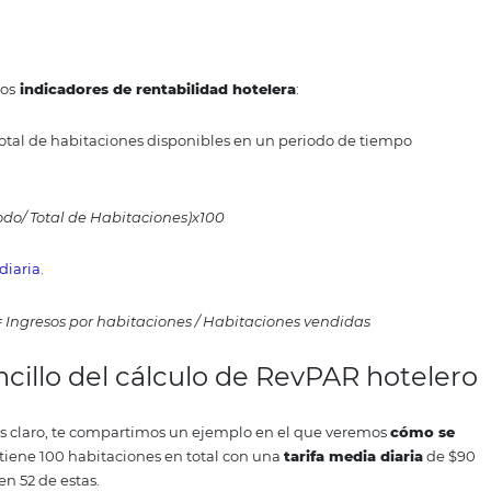
ula
se ve así:
es tener los siguientes números:
It
: Ingresos en el tiempo
nes ocupadas
por la
tarifa promedio por habitación
por la c
es Ocupadas x Promedio por Habitación x Cantidad de día
iplicando la cantidad total de habitaciones por la cantida
nes x Cantidad de noches
ula
para calcular el RevPAR es a
DR
 de estos dos
indicadores de rentabilidad hotelera
: