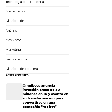
Tecnología en Hotelería
Tecnologia para Hoteleria
Más accedido
cómo
Distribución
Análisis
Más Vistos
Marketing
s gerentes y
Sem categoria
De esta forma, los
cta.
Dicho esto, hoy
Distribución Hotelera
tor turístico y
POSTS RECENTES