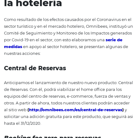
¿Reprogramar o
cancelar?
Para concluir, lo ideal en este punto es que el hotel evite
restrictivas y no reembolsables para reprogramar y canc
reservas, de lo contrario, hará que las reservas tarden má
llegar además de afectar su relación con el huésped. ¿D
conocer otras medidas prácticas que se pueden implem
su hotel durante este momento de crisis? Entonces, con
nuestro
Manual de buenas prácticas
. Este manual es u
medidas adoptadas por Omnibees en apoyo del merca
hotelero, presenta directrices e información útil para el h
Esta información fue recopilada por Omnibees para ayu
mitigar los impactos de este momento de inestabilidad,