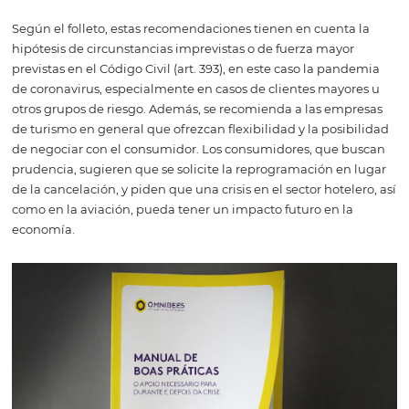
El cliente que realizó reservas a través de agencias de 
compañías aéreas que hacen negocios en Brasil -en per
virtual, en moneda nacional y en portugués-, podrá rep
sin costo adicional. Esto significa que los huéspedes ta
pueden reprogramar su alojamiento sin costo adicional,
si hicieron la reserva de otra manera, que no sea directa.
Consideraciones y recomendacione
Según el folleto, estas recomendaciones tienen en cuent
hipótesis de circunstancias imprevistas o de fuerza may
previstas en el Código Civil (art. 393), en este caso la pa
de coronavirus, especialmente en casos de clientes may
otros grupos de riesgo. Además, se recomienda a las em
de turismo en general que ofrezcan flexibilidad y la posi
de negociar con el consumidor. Los consumidores, que 