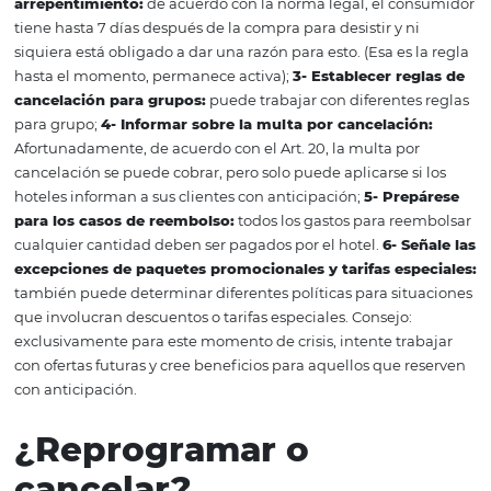
independientemente.
Después de todo, ¿qu
considerar al crear un
política de cancelaci
Este documento es esencial para la gestión de su hotel.
Garantiza claridad y objetividad en las reglas de retirad
seguir las reglas legales para promover la seguridad juríd
mismo tiempo, evite desacuerdos innecesarios. Según n
artículo sobre la Política de cancelación, hemos separad
consejos esenciales que deben tenerse en cuenta al escri
documento para su hotel. Compruébelo:
1- Sea claro a
las reglas para efectuar la reserva:
cuanto más clara, 
objetiva y más detallada sea la información, evitará erro