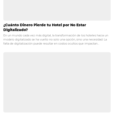
Anticipamos el lanzamiento de nuestro nuevo producto:
de Reservas. Con él, podrá viabilizar el home office para 
equipos del centro de reservas, e-commerce, fuerza de v
otros. A partir de ahora, todos nuestros clientes podrán 
al sitio web
(
http://omnibees.com/es/central-de-reser
solicitar una adición gratuita para este producto, que se
hasta el 31/12/2020.
Booking fee
zero para reservas
corporativas
Como resultado del escenario actual, hubo un aumento 
300% en las cancelaciones de reservas en comparación c
año anterior y una disminución del 250% en la creación 
nuevas reservas. Por esta razón,
entre el 1 de abril y el 3