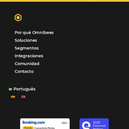
Más accedido
Distribución
Análisis
Más Vistos
Marketing
Sem categoria
Distribución Hotelera
POSTS RECENTES
Omnibees anuncia inversión anual de 80 m
en IA y avanza en su transformación para
convertirse en una compañía “AI First”