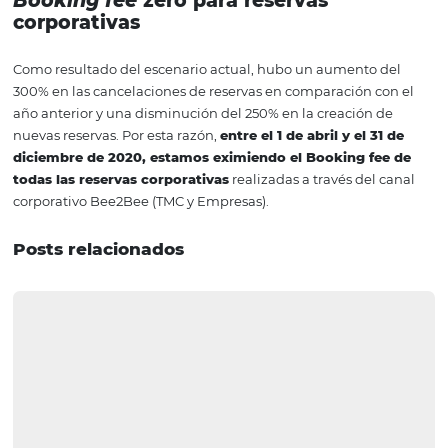
sirviendo al mercado hotelero de manera accesible y efe
Medidas de apoyo de
Omnibees a los impac
del nuevo coronaviru
la hotelería
Como resultado de los efectos causados ​​por el Coronavir
sector turístico y en el mercado hotelero, Omnibees, inst
Comité de Seguimiento y Monitoreo de los Impactos ge
por Covid-19 en el sector, con esto elaboramos una
serie
medidas
en apoyo al sector hotelero, se presentan algu
nuestras acciones:
Central de Reservas