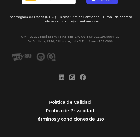
¿Cuánto Dinero Pierde tu Hotel por No Est
Digitalizado?
¿Por Qué los Hoteles Más Rentables eligen
Omnibees?
Digitalizar no es una Opción: Es el Camino
Competir y Crecer
Omnibees y la Transformación Digital: El S
Estratégico que tu Hotel Necesita