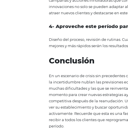
2-
Analice cómo su empr
Comprenda que se verá profunda
Tendremos nuevos jugadores, al
reconfiguradas, la confianza del
posicionamiento de cada destino
3-
Prepare su estrategi
Evitando el oportunismo y garant
campañas listas para comunica
campañas y acciones innovadoras
innovaciones no solo se pueden a
atraer nuevos clientes y destac
4- Aproveche este perí