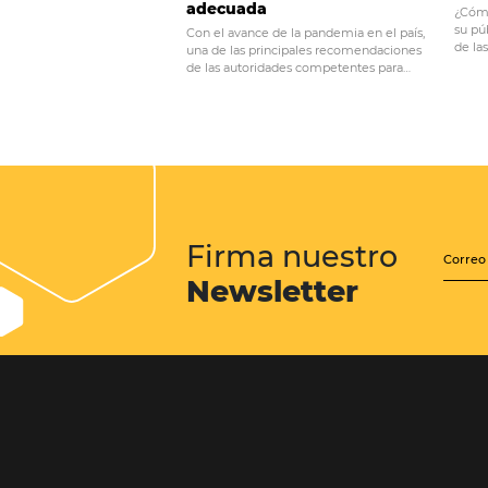
Conozca omni
Omnibees
es una empresa global
industria del turismo. Con más de
mercado nacional. Con solucion
Boutique
,
Operadores Turístic
clientes optimizando el precio o
Posts relacionados
Coronavirus: cómo crear un