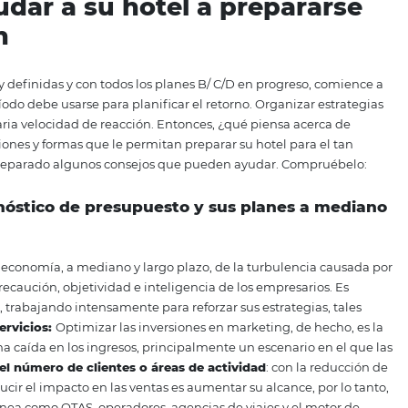
uedarnos quietos. De hecho, debemos aprovechar este esc
innovación. Las empresas que hacen esto de manera plani
erarán más rápido después de la crisis. Por lo tanto, discu
u hotel a disfrutar este momento de una manera producti
 ¿Vamos allá?
a ayudar a su hotel a prep
dación
resueltas y definidas y con todos los planes B/ C/D en pro
. Este período debe usarse para planificar el retorno. Orga
erá la necesaria velocidad de reacción. Entonces, ¿qué pien
scar soluciones y formas que le permitan preparar su hotel
es? Hemos separado algunos consejos que pueden ayudar.
, su pronóstico de presupuesto y sus plan