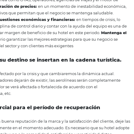
ción de la economía, a mediano y largo plazo, de la turbu
análisis, precaución, objetividad e inteligencia de los empr
actividades, trabajando intensamente para reforzar sus estra
itar sus servicios:
Optimizar las inversiones en marketing
o sufra una caída en los ingresos, principalmente un escen
umento del número de clientes o áreas de actividad
: c
te de reducir el impacto en las ventas es aumentar su alca
canales en línea como OTAS, operadores, agencias de viajes 
eestructuración de precios:
en un momento de inestabi
os competitivos que permitan que el negocio se mantenga 
ta sobre cuestiones económicas y financieras:
en tiempo
ar la disciplina de control diario y contar con la ayuda de
a optimizar margen de beneficio de su hotel en este peri
:
es necesario garantizar las mejores estrategias para que 
tividad del sector y con clientes más exigentes