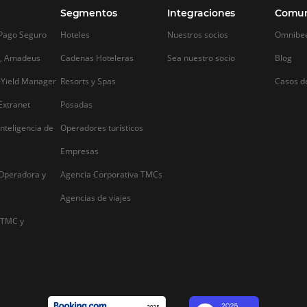
marca
beneficios pa
¿Cómo construir una marca y satisfacer a
La llegada de rec
su público objetivo? Quizás esa sea una
diversificado la d
s,
de las grandes preguntas cuando se trata
industria hotelera.
es
de reconocimiento de marca y
directas en el mos
posicionamiento. Para trabajar sobre
de reservas por te
estos aspectos, además de las campañas
comenzado a comp
de marketing que suele…
OTAS, operadoras 
 la
Alternative: