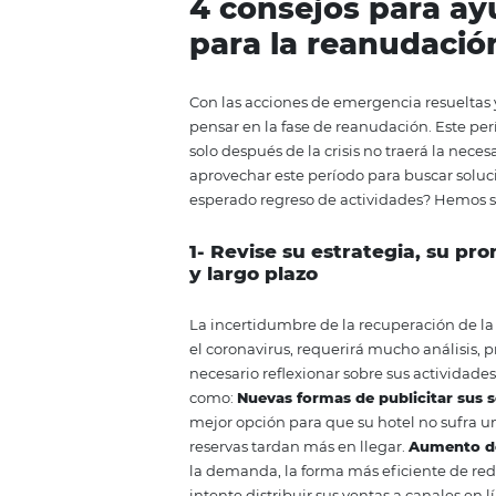
generalizada que necesitemos q
nuevas oportunidades y buscar 
estratégica son las que se recup
acciones que pueden ayudar a s
preparado para la reanudación.
4
consejos par
para la reanu
Con las acciones de emergencia 
pensar en la fase de reanudación
solo después de la crisis no tra
aprovechar este período para bu
esperado regreso de actividad
1-
Revise su estrategia