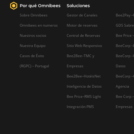
política de cancelación
adecuada
Con el avance de la pandemia en el paí
una de las principales recomendacion
de las autoridades competentes para
combatir la propagación del virus es
evitar las aglomeraciones y el
aislamiento social. Esto ha corroborado
disminución de las reservas…
Firma nuestro
Newsletter