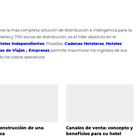
 rutinas. Cuanto más redondeados sean estos aspectos para
resultados.
recedentes como el que estamos viviendo, donde la suspens
visiones económicas, existen dos tipos de organizaciones: 
e reinventan y encuentran nuevas oportunidades. Por lo tan
rategias ayudará a su empresa a permanecer en el merca
udación. Use su inteligencia en este momento de "suspens
 oportunidades para continuar mejorando su servicio y asis
es una fase temporal y debe estar listo y con la operación
e reprogramaron y los nuevos que vendrán más exigentes de