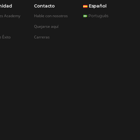
ra su hotel
ursos tecnológicos ha
inámica de ventas en la
 Ahora, las ventas
trador o en el centro
léfono, han
artir espacio con
y agencias,…
REGISTRO