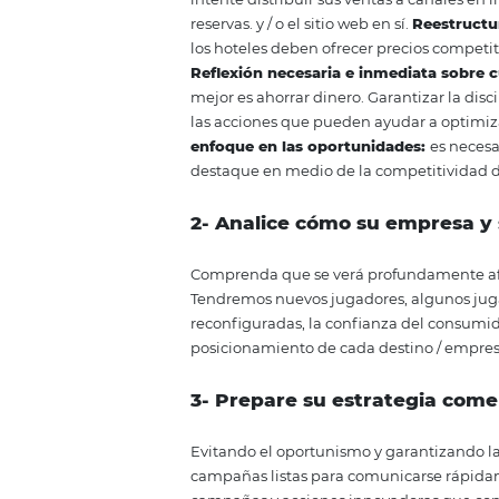
y largo plazo
La incertidumbre de la recupera
el coronavirus, requerirá mucho 
necesario reflexionar sobre sus 
como:
Nuevas formas de public
mejor opción para que su hotel n
reservas tardan más en llegar.
A
la demanda, la forma más eficien
intente distribuir sus ventas a 
reservas. y / o el sitio web en sí.
R
los hoteles deben ofrecer preci
Reflexión necesaria e inmedia
mejor es ahorrar dinero. Garantiz
las acciones que pueden ayudar 
enfoque en las oportunidades
destaque en medio de la competi