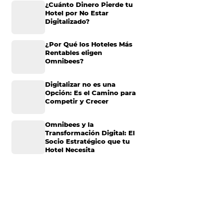
enario para ver
ficada y
Omnibees anuncia
inversión anual de 80
tiremos algunas
millones en IA y avanz
va, pudiendo estar
su transformación par
convertirse en una
compañía “AI First”
ararse
¿Cuánto Dinero Pierde
Hotel por No Estar
Digitalizado?
¿Por Qué los Hoteles 
greso, comience a
Rentables eligen
nizar estrategias
Omnibees?
sa acerca de
 para el tan
Digitalizar no es una
 Compruébelo:
Opción: Es el Camino 
Competir y Crecer
es a mediano