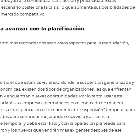
esa y su destino se insertan en la cadena
mente afectado por la crisis y que cambiaremos la dinám
gunos jugadores dejarán de existir, las aerolíneas serán
 consumidor se verá afectada o fortalecida de acuerdo con 
 / empresa, etc.
a comercial para el período de recuperac
izando la buena reputación de la marca y la satisfacción de
rse rápidamente en el momento adecuado. Es necesario qu
 que contribuyan a la comodidad, satisfacción y practicid
daptar al escenario posterior a la crisis, lo que aumenta s
arse en este mercado competitivo.
odo para avanzar con la planificación