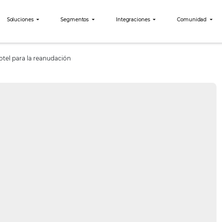
bees?
Soluciones
Segmentos
Integraciones
arar su hotel para la reanudación