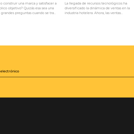
bees
 que ofrece la más completa solución de distribución e in
 5.000 hoteles y 700 socios de distribución, es el líder abs
es para
Hoteles Independientes
, Posadas,
Cadenas Hotel
os
,
Agencias de Viajes
y
Empresas
permite maximizar los 
 reduciendo los costos operativos.
a
La construcción de una
Canales de v