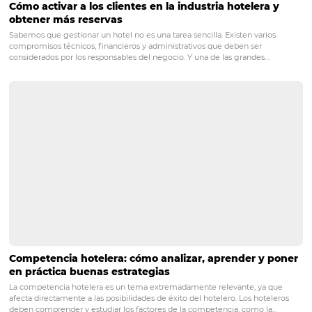
problema si su hotel o posada no existiera? ". Si la respues
la pregunta es externa, si no, es interna.
6.
Haga las preguntas correct
Es importante que piense en las preguntas para poder
identificar todos los puntos. Al final, debe tener un núm
suficiente de INSIGHTS para llenar algunas páginas. Tan
importante como escribir todo es saber a qué prestar m
atención. Al final, debería poder formar una matriz de 2
se puede mostrar en una sola página. Deben considerar
puntos antes de definir la información que se filtrará: la
importancia del factor en cuestión y la posibilidad real 
materialice.
Conozca omnibees