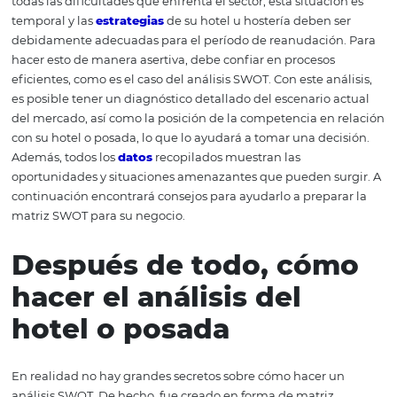
En tiempos de incertidumbre, la matriz SWOT se ajusta
guante para definir las relaciones existentes entre las fo
y debilidades de la propiedad con lo más importante en 
mercado, local o globalmente. En este contexto, cualqui
actitud, ya sea estudiada o no, impacta al hotel positiva 
negativamente. Vale la pena recordar que todos los emp
tienen que trabajar con recursos limitados, por lo que no
posible perder tiempo, o peor aún, dinero, invirtiendo e
acciones sin fundamento. Sus competidores trabajan día
noche en las mejores estrategias para mantenerse activo
mercado, ¿y qué están haciendo? Recuerde que, a pesar
todas las dificultades que enfrenta el sector, esta situaci
temporal y las
estrategias
de su hotel u hostería deben 
debidamente adecuadas para el período de reanudació
hacer esto de manera asertiva, debe confiar en procesos
eficientes, como es el caso del análisis SWOT. Con este an
es posible tener un diagnóstico detallado del escenario 