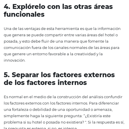
realizar un SWOT es realizar análisis muy generales para
haciendo que su investigación sea vaga y poco útil para
acciones reales. Cuando hablamos del análisis SWOT, de
hablamos del análisis SWOT, donde tenemos un diagnós
segmentado donde cada uno tiene un producto específi
una combinación de mercado.
2.
Realice una investigación
exhaustiva de los competidor
La información sobre los competidores ayuda a mantene
enfoque en el análisis SWOT. Y es importante que ning
competidor sea despreciado, ya sea un rival actual o un
está surgiendo.
3.
Examine las preguntas desd