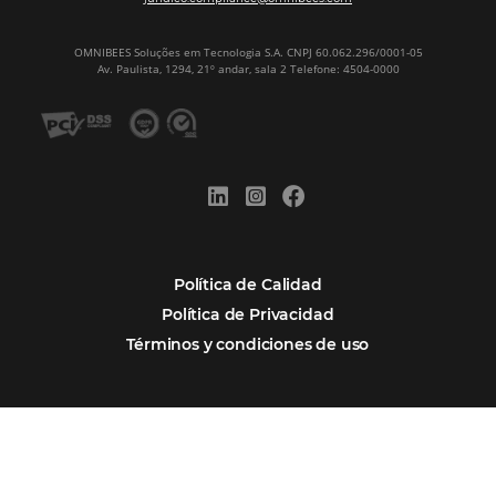
Tecnología en Hotelería
Tecnologia para Hoteleria
POSTS RECENTES
Omnibees anuncia inversión anual de 80 m
en IA y avanza en su transformación para
convertirse en una compañía “AI First”
¿Cuánto Dinero Pierde tu Hotel por No Est
Digitalizado?
¿Por Qué los Hoteles Más Rentables eligen
Omnibees?