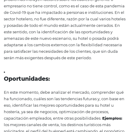
Enumere todos los factores internos de su hotel o posada
diferencian de la competencia, como sus diferencias, ya
servicios o atención.
Ejemplos:
ubicación, excelencia en 
servicio, buena reputación en el mercado, principales
proveedores, etc.
Debilidades
:
Como en el paso anterior, ahora debe enumerar las debi
de su hotel u hostal. Este es el momento de desempolva
de la alfombra y señalar cualquier deficiencia, ya sea en 
equipo, el equipamiento o la estrategia.
Ejemplos:
escas
insumos, falta de recursos tecnológicos, problemas entr
gerentes y
personal
, altos costos en las operaciones, etc.
Entorno externo