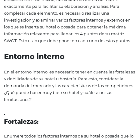
del mercado, así como la posición de la competencia en 
con su hotel o posada, lo que lo ayudará a tomar una dec
Además, todos los
datos
recopilados muestran las
oportunidades y situaciones amenazantes que pueden s
continuación encontrará consejos para ayudarlo a prepar
matriz SWOT para su negocio.
Después de todo, có
hacer el análisis del
hotel o posada
En realidad no hay grandes secretos sobre cómo hacer 
análisis SWOT. De hecho, fue creado en forma de matriz
exactamente para facilitar su elaboración y análisis. Par
completar cada elemento, es necesario realizar una