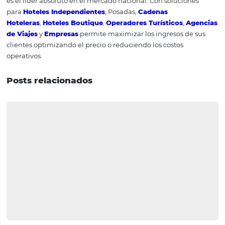
4.
Explórelo con las otras área
funcionales
Una de las ventajas de esta herramienta es que la infor
que genera se puede compartir entre varias áreas del ho
posada, y esto debe fluir de una manera que fomente la
comunicación fuera de los canales normales de las área
que genere un entorno favorable a la creatividad y la
innovación.
5.
Separar los factores extern
de los factores internos
Es normal en el medio de la construcción del análisis co
los factores externos con los factores internos. Para difer
una fortaleza o debilidad de una oportunidad o amenaz
simplemente haga la siguiente pregunta: “¿Existiría est