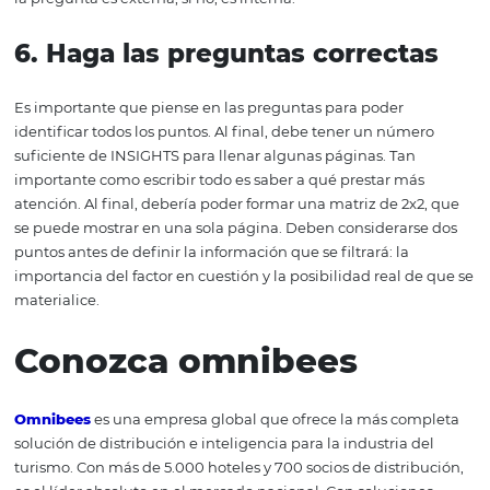
perspectiva del huésped
Todos los problemas que surjan en el análisis deben trab
desde la perspectiva del huésped. Para comenzar, pued
preguntas como estas:
¿Qué piensan los clientes sobre nosotros?
¿Qué piensan los clientes sobre nuestra calidad en
comparación con la competencia?
En un entorno de crisis económica, uno debe evaluar la
situación en la que los
invitados
se insertan, muchos ha
perdido empleos y restringido sus gastos. Se debe trabaj
esta variación de la visión del cliente y de la compañía p
reducirla definiendo una orientación realista del entorn