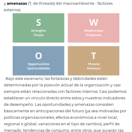
¿Qué es el análisis F
Conocido en Brasil como la matriz SWOT, mide las
forta
(S, strengths),
debilidades
(W, de Weaknesses) del negoc
factores internos - así como
oportunidades
(O, de oppor
y
amenazas
(T, de threads) del macroambiente - factore
externos.