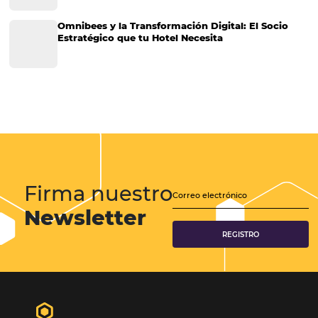
Cómo el marketing puede ayudarle a tu hotel a
disminuir costos y aumentar ganancias
Cómo el marketing puede ayudarle a tu hotel a disminuir costos y
ganancias Ya hemos hablado en otros artículos sobre la importancia 
marketing para hoteles, pero esta vez haremos hincapié en sobre 
puede ayudar a reducir…
CATEGORIAS
Más accedido
Distribución