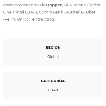
como el portal
NuViagens
lanzado en may
2024 para los titulares de cuentas y clientes
Nubank
.
Con la integración de
Omnibees
, los hotele
Brasil y América Latina ahora pueden prom
visibilidad y ventas en los exclusivos y ultra
deseados estantes de
Hopper
, NuViagens, C
One Travel (EUA.), CommBank (Australia), U
(Reino Unido), entre otros.