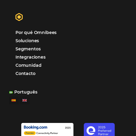
Samoa Beach Resort:
Cliente
Omnibees
“
Esto facilita mucho la operación del día a día,
organizando todos los procesos y campañas de
Otro beneficio es la facilidad de uso por p
promoción.
los equipos de Contenido, Rendimiento, CRM y Ventas. Y
tercer beneficio es la posibilidad de realizar campañas 
múltiples canales”.
Hamilton Mattos – Representante de la agencia H
Ipojuca, PE / Brazil
Ver casos de éxito