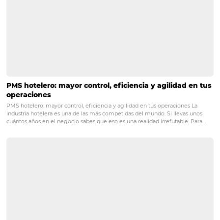
Si te ha gustado este artículo y quieres estar al tanto de 
nuevo que publiquemos, ¡te invitamos a suscribirte a
nuestro newsletter!
POST ANTERIOR
¿Qué buscan los viajeros en una página
hotel? ¡4 consejos para tener más visita
vender más!
PRÓXIMO POST
¿Por qué no puedes ignorar la reputación de tu
hotel en Internet?