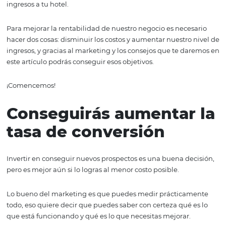
ganancias
Ya hemos hablado en otros artículos sobre la
importanci
marketing para hoteles,
pero esta vez haremos hincapié
sobre cómo te puede ayudar a reducir costos y generar 
ingresos a tu hotel.
Para mejorar la rentabilidad de nuestro negocio es nece
hacer dos cosas: disminuir los costos y aumentar nuestro
ingresos, y gracias al marketing y los consejos que te d
este artículo podrás conseguir esos objetivos.
¡Comencemos!
Conseguirás aumentar