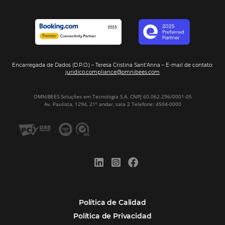
Digitalizado?
¿Por Qué los Hoteles Más Rentables eligen
Omnibees?
Digitalizar no es una Opción: Es el Camino
Competir y Crecer
Omnibees y la Transformación Digital: El S
Estratégico que tu Hotel Necesita