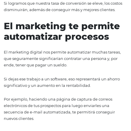
métricas, cuál es el más efectivo.
Claro, esto tiene que ir acompañado de contenido de ca
que aporte valor a sus prospectos: llamados a la acción cl
concisos, una estructura visual agradable, tiempo de car
etcétera.
Por otro lado,
crear una estrategia de e-mail marketing 
hotel
es otra excelente opción para mejorar las conversio
una opción que te permite tener un trato mucho más dir
cercano con tus potenciales clientes.
Si logramos que nuestra tasa de conversión se eleve, los 
disminuirán, además de conseguir más y mejores client
El marketing te permi