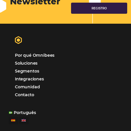
Tecnología en Hotelería
Tecnologia para Hoteleria
Más accedido
Distribución
Análisis
POSTS RECENTES
Omnibees anuncia inversión anual de 80 m
en IA y avanza en su transformación para
convertirse en una compañía “AI First”
¿Cuánto Dinero Pierde tu Hotel por No Est