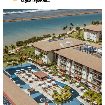
incrementar la conversión de cotizaciones
recibidas por Email, Teléfono y Whatsapp, de una
forma sencilla y práctica. Permitiendo gestionar 
forma integrada todas las etapas del proceso de
reserva. ¡Encontrarse!
Sigue leyendo…