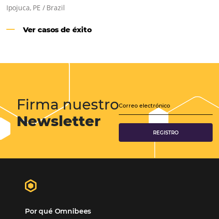
Samoa Beach Resort:
Cliente
Omnibees
“
Esto facilita mucho la operación del día a día,
organizando todos los procesos y campañas de
Otro beneficio es la facilidad de uso por p
promoción.
los equipos de Contenido, Rendimiento, CRM y Ventas. Y
tercer beneficio es la posibilidad de realizar campañas 
múltiples canales”.
Hamilton Mattos – Representante de la agencia H
Ipojuca, PE / Brazil
Ver casos de éxito