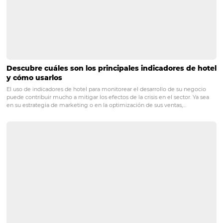
Si te gustó el artículo, tienes alguna duda o quieres
compartirnos tu opinión, ¡suscríbete a nuestro newsletter
POST ANTERIOR
Business Intelligence en los hoteles: ¿p
el análisis de datos es imprescindible en
estrategia de los hoteles?
PRÓXIMO POST
Estrategia de precios: cómo calcular la tarifa
diaria promedio de tu hotel