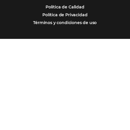
¿Cuánto Dinero Pierde tu Hotel por No Est
Digitalizado?
¿Por Qué los Hoteles Más Rentables eligen
Omnibees?
Digitalizar no es una Opción: Es el Camino
Competir y Crecer
Omnibees y la Transformación Digital: El S
Estratégico que tu Hotel Necesita