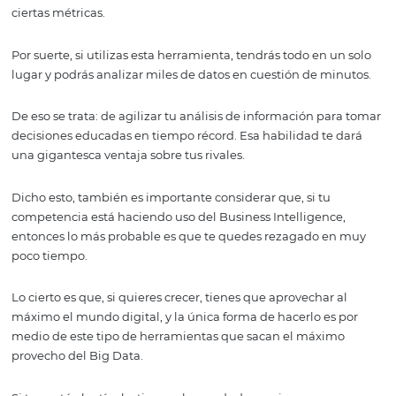
mercado
Todo hotel exitoso sabe que cuando piensas que conoces
perfección a tus huéspedes, estás equivocado.
La razón es muy sencilla: las tendencias cambian y lo q
funciona ahora no tiene porqué funcionar mañana.
Por suerte, adelantarse a esos cambios ya no es una hab
reservada para los grandes hoteles con gigantescos
presupuestos de marketing. Ahora, los establecimientos
hospitalarios pequeños pueden lograrlo por medio del 
Intelligence.
Todos los datos que recopiles te dirán qué es lo que le in
tus clientes y te enseña cómo les gusta comprar, y esa