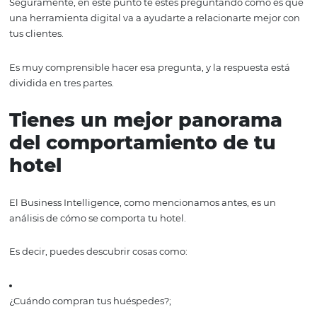
Cuando tienes clientes que son fieles a ti y que te reco
con nombre y apellido, también recibirás más visitas
directamente a tu página y podrás realizar reservaciones
necesidad de utilizar plataformas de terceros.
Esto representa una ganancia entre el 8% y 15% por trans
dependiendo de la comisión que cobran las plataforma
usas. ¿Imagínate ser capaz de aumentar tus ganancias 
15% sin esforzarte demasiado?
Todo eso son consecuencias de mejorar la relación que t
con tus clientes, y una forma muy sencilla de hacerlo es 
del BI.
Lo que sucede cuand