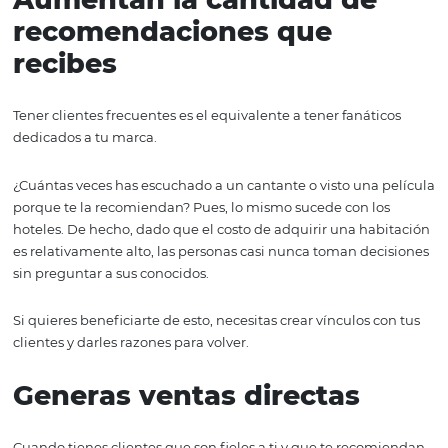
Venderle a un cliente nuevo es bastante difícil, pero ven
alguien que ya estuvo contigo puede ser increíblemente f
fuiste capaz de enamorarlo anteriormente.
Lamentablemente, encantar a un cliente no es sencillo, 
experiencia de los huéspedes está sujeta a muchísimos 
subjetivos que son muy difíciles de controlar.
Dicho esto, si consigues hacerlo, si logras fidelizar a tu cl
inmediatamente estás duplicando tus ganancias porque
volver. ¡Es casi como venderle a varias personas al mism
tiempo!
Aumentan la cantidad de
recomendaciones que