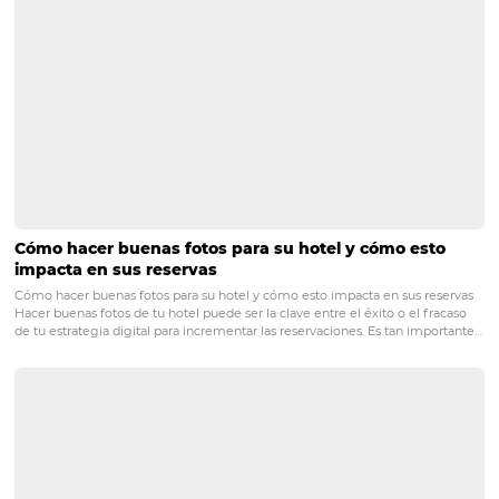
Por suerte, si utilizas esta herramienta, tendrás todo en 
lugar y podrás analizar miles de datos en cuestión de mi
De eso se trata: de agilizar tu análisis de información pa
decisiones educadas en tiempo récord. Esa habilidad te
una gigantesca ventaja sobre tus rivales.
Dicho esto, también es importante considerar que, si tu
competencia está haciendo uso del Business Intelligenc
entonces lo más probable es que te quedes rezagado e
poco tiempo.
Lo cierto es que, si quieres crecer, tienes que aprovechar 
máximo el mundo digital, y la única forma de hacerlo es
medio de este tipo de herramientas que sacan el máxi
provecho del Big Data.