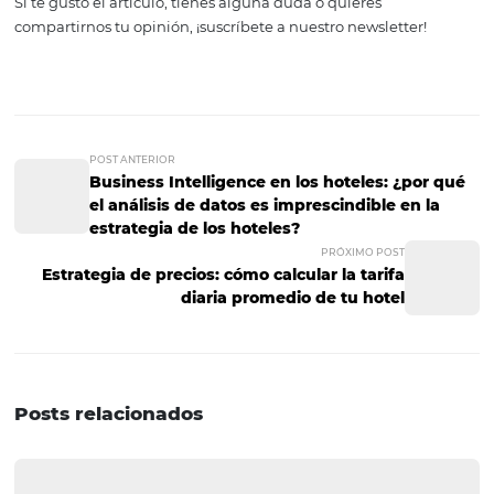
información te ayudará a generar estrategias de negoci
permitan sacarle el máximo provecho a tus recursos y c
una mayor cantidad de ventas directas.
Entiendes mejor el
desempeño de tus canale
de venta online
No hay nada más desesperante cuando estás tratando d
mejorar las ganacias de tu hotel que no ser capaz de ana
correctamente el desempeño que estás teniendo en el 
digital.
Si no cuentas con un BI, lo más probable es que tengas 
de lugares que revisar y te sea prácticamente imposible 
ciertas métricas.