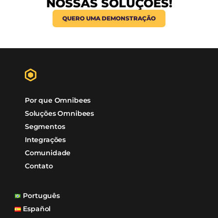
+R$25Bi
Transações /ano
+20Mi
Reservas /ano
+93%
Satisfação Clientes
99%