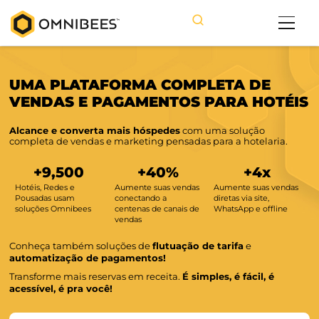
UMA PLATAFORMA COMPLETA DE
VENDAS E PAGAMENTOS PARA HO
Alcance e converta mais hóspedes
com uma solução
completa de vendas e marketing pensadas para a hotela
+
9,500
+
40
%
+
4
x
Hotéis, Redes e
Aumente suas vendas
Aumente suas
Pousadas usam
conectando a
diretas via site,
soluções Omnibees
centenas de canais de
WhatsApp e of
vendas
Conheça também soluções de
flutuação de tarifa
e
automatização de pagamentos!