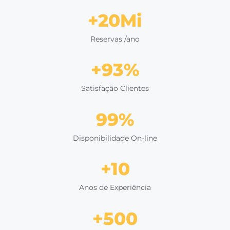
"Quando você traz a
venda direta
para dentro de 
você traz a operação dessa venda. Com a
solução
Omnibees
, conseguimos ter todas as etapas
automatizadas:
a venda é feita
, a reserva chega 
sistema em tempo real e a transação de pagamen
é
creditada."