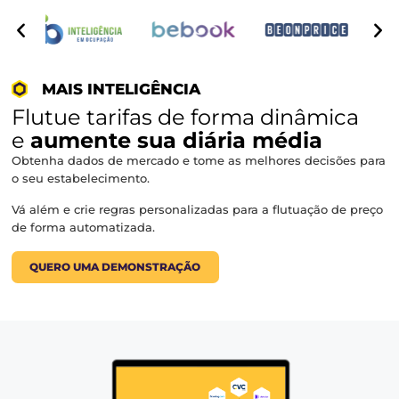
⬡
Central de Reservas
⬡
Chatbot e WhatsApp
⬡
Programa de Fidelidade
⬡
CRM
Transforme suas vendas diretas em seu principal cana
vendas.
QUERO UMA DEMONSTRAÇÃO