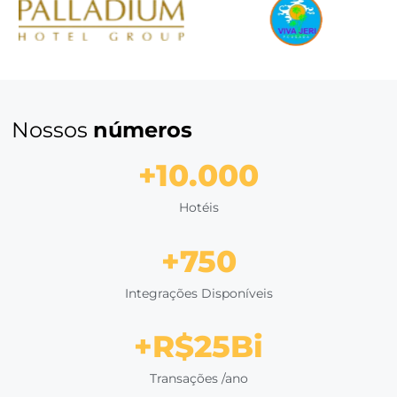
Automatize seus pagamento
transforme reservas em receit
Com o
Bee2Pay
, automatize os seus processos de rese
cobrança, com mais segurança e a certeza que todas a
reservas serão cobradas.
QUERO UMA DEMONSTRAÇÃO
Clientes que
confiam em nós
Eduardo Tiburtius
Diretor Comercial do Village Porto de Galinh