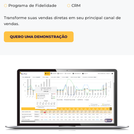
MAIS RESERVAS DIRETAS
Maior rentabilidade
com ven
diretas.
Conjunto de soluções integradas para gerar mais reser
diretas, atraindo e fidelizando os seus hóspedes:
⬡
Website
⬡
Motor de Reservas