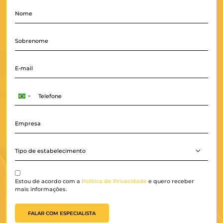
Transforme mais reservas em receita.
É simples, é fácil, 
acessível, é pra você!
Brazil
+55