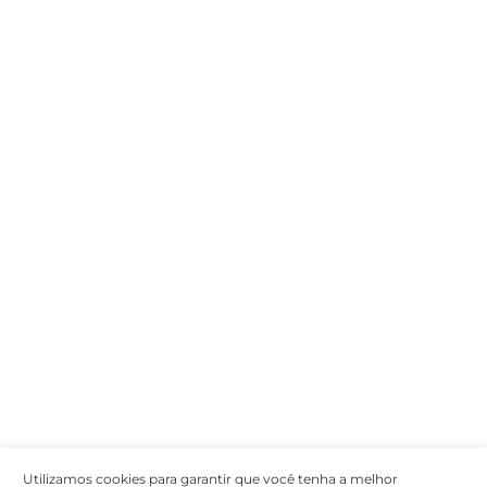
Encarregada de Dados (D.P.O.) – Teresa Cristina Sant’Anna – E-mail de
juridico.compliance@omnibees.com
OMNIBEES Soluções em Tecnologia S.A. CNPJ 60.062.296/0001-0
Av. Paulista, 1294, 21º andar, sala 2 Telefone: 4504-0000
Política de Qualidade
Política de Privacidade